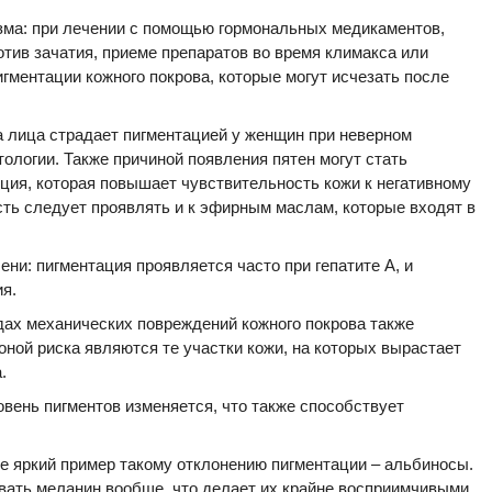
зма: при лечении с помощью гормональных медикаментов,
тив зачатия, приеме препаратов во время климакса или
ментации кожного покрова, которые могут исчезать после
 лица страдает пигментацией у женщин при неверном
ологии. Также причиной появления пятен могут стать
ция, которая повышает чувствительность кожи к негативному
ть следует проявлять и к эфирным маслам, которые входят в
ни: пигментация проявляется часто при гепатите А, и
я.
дах механических повреждений кожного покрова также
оной риска являются те участки кожи, на которых вырастает
.
овень пигментов изменяется, что также способствует
е яркий пример такому отклонению пигментации – альбиносы.
вать меланин вообще, что делает их крайне восприимчивыми