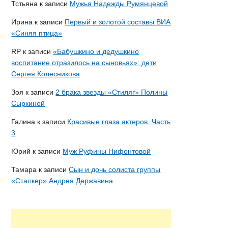
Тстьяна
к записи
Мужья Надежды Румянцевой
Ирина
к записи
Первый и золотой составы ВИА
«Синяя птица»
RP
к записи
«Бабушкино и дедушкино
воспитание отразилось на сыновьях»: дети
Сергея Колесникова
Зоя
к записи
2 брака звезды «Стиляг» Полины
Сыркиной
Галина
к записи
Красивые глаза актеров. Часть
3
Юрий
к записи
Муж Руфины Нифонтовой
Тамара
к записи
Сын и дочь солиста группы
«Сталкер» Андрея Державина