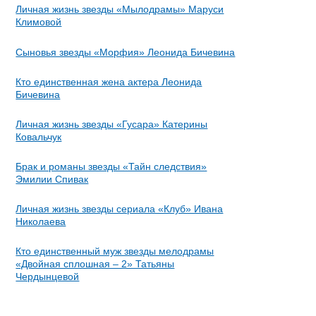
Личная жизнь звезды «Мылодрамы» Маруси
Климовой
Сыновья звезды «Морфия» Леонида Бичевина
Кто единственная жена актера Леонида
Бичевина
Личная жизнь звезды «Гусара» Катерины
Ковальчук
Брак и романы звезды «Тайн следствия»
Эмилии Спивак
Личная жизнь звезды сериала «Клуб» Ивана
Николаева
Кто единственный муж звезды мелодрамы
«Двойная сплошная – 2» Татьяны
Чердынцевой