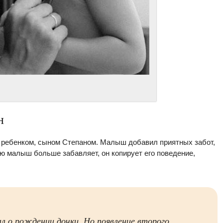
н
м ребенком, сыном Степаном. Малыш добавил приятных забот,
ню малыш больше забавляет, он копирует его поведение,
л о рождении дочки. Но появление второго