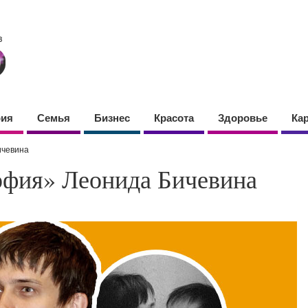
фия
Семья
Бизнес
Красота
Здоровье
Ка
ичевина
рфия» Леонида Бичевина