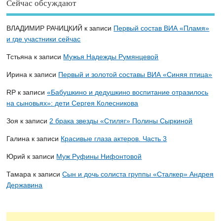
Сейчас обсуждают
ВЛАДИМИР РАЧИЦКИЙ
к записи
Первый состав ВИА «Пламя»
и где участники сейчас
Тстьяна
к записи
Мужья Надежды Румянцевой
Ирина
к записи
Первый и золотой составы ВИА «Синяя птица»
RP
к записи
«Бабушкино и дедушкино воспитание отразилось
на сыновьях»: дети Сергея Колесникова
Зоя
к записи
2 брака звезды «Стиляг» Полины Сыркиной
Галина
к записи
Красивые глаза актеров. Часть 3
Юрий
к записи
Муж Руфины Нифонтовой
Тамара
к записи
Сын и дочь солиста группы «Сталкер» Андрея
Державина