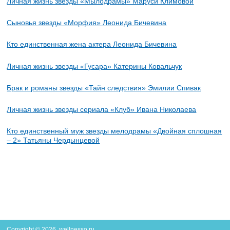
Личная жизнь звезды «Мылодрамы» Маруси Климовой
Сыновья звезды «Морфия» Леонида Бичевина
Кто единственная жена актера Леонида Бичевина
Личная жизнь звезды «Гусара» Катерины Ковальчук
Брак и романы звезды «Тайн следствия» Эмилии Спивак
Личная жизнь звезды сериала «Клуб» Ивана Николаева
Кто единственный муж звезды мелодрамы «Двойная сплошная
– 2» Татьяны Чердынцевой
Copyright © 2026. wellnesso.ru