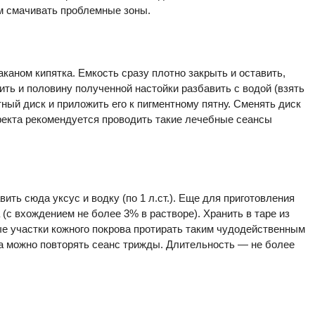
ом смачивать проблемные зоны.
каном кипятка. Емкость сразу плотно закрыть и оставить,
ить и половину полученной настойки разбавить с водой (взять
тный диск и приложить его к пигментному пятну. Сменять диск
фекта рекомендуется проводить такие лечебные сеансы
ить сюда уксус и водку (по 1 л.ст.). Еще для приготовления
(с вхождением не более 3% в растворе). Хранить в таре из
е участки кожного покрова протирать таким чудодейственным
а можно повторять сеанс трижды. Длительность — не более