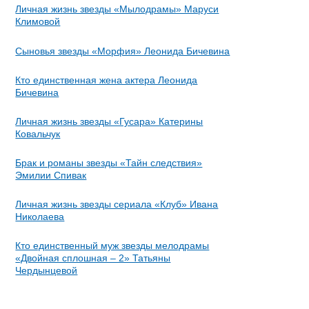
Личная жизнь звезды «Мылодрамы» Маруси
Климовой
Сыновья звезды «Морфия» Леонида Бичевина
Кто единственная жена актера Леонида
Бичевина
Личная жизнь звезды «Гусара» Катерины
Ковальчук
Брак и романы звезды «Тайн следствия»
Эмилии Спивак
Личная жизнь звезды сериала «Клуб» Ивана
Николаева
Кто единственный муж звезды мелодрамы
«Двойная сплошная – 2» Татьяны
Чердынцевой