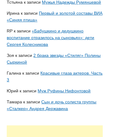
Тстьяна
к записи
Мужья Надежды Румянцевой
Ирина
к записи
Первый и золотой составы ВИА
«Синяя птица»
RP
к записи
«Бабушкино и дедушкино
воспитание отразилось на сыновьях»: дети
Сергея Колесникова
Зоя
к записи
2 брака звезды «Стиляг» Полины
Сыркиной
Галина
к записи
Красивые глаза актеров. Часть
3
Юрий
к записи
Муж Руфины Нифонтовой
Тамара
к записи
Сын и дочь солиста группы
«Сталкер» Андрея Державина