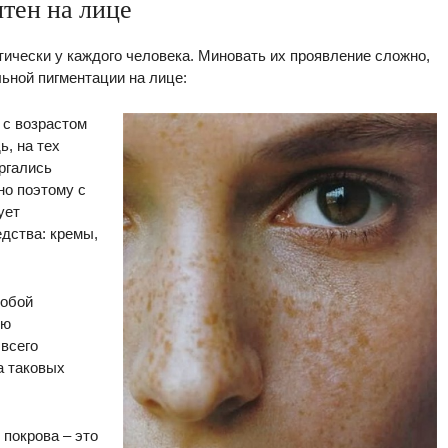
тен на лице
ически у каждого человека. Миновать их проявление сложно,
ьной пигментации на лице:
с возрастом
ь, на тех
ргались
но поэтому с
ует
дства: кремы,
собой
ию
всего
а таковых
 покрова – это