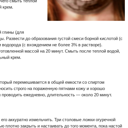
 чего смыть теплой
й крем.
 глины (для
ы. Развести до образования густой смеси борной кислотой (с
 водорода (с вхождением не более 3% в растворе).
отовленной массой на 20 минут. Смыть после теплой водой,
ьный крем.
который перемешивается в общей емкости со спиртом
носить строго на пораженную пятнами кожу и хорошо
 проводить ежедневно, длительность — около 20 минут.
о его аккуратно измельчить. Три столовые ложки огуречной
ю плотно закрыть и настаивать до того момента, пока настой