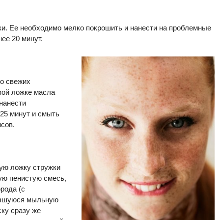
ки. Ее необходимо мелко покрошить и нанести на проблемные
ее 20 минут.
мо свежих
вой ложке масла
нанести
-25 минут и смыть
сов.
ную ложку стружки
ую пенистую смесь,
рода (с
чившуюся мыльную
ску сразу же