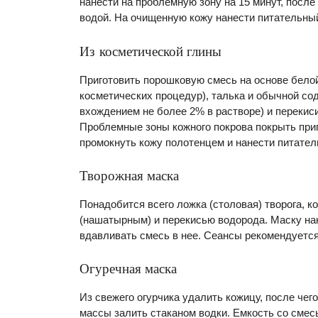
нанести на проблемную зону на 15 минут, после
водой. На очищенную кожу нанести питательны
Из косметической глины
Приготовить порошковую смесь на основе белой
косметических процедур), талька и обычной сод
вхождением не более 2% в растворе) и перекиси
Проблемные зоны кожного покрова покрыть приг
промокнуть кожу полотенцем и нанести питател
Творожная маска
Понадобится всего ложка (столовая) творога, 
(нашатырным) и перекисью водорода. Маску на
вдавливать смесь в нее. Сеансы рекомендуется
Огуречная маска
Из свежего огурчика удалить кожицу, после чег
массы залить стаканом водки. Емкость со смесь