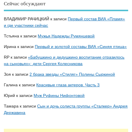
Сейчас обсуждают
ВЛАДИМИР РАЧИЦКИЙ
к записи
Первый состав ВИА «Пламя»
и где участники сейчас
Тстьяна
к записи
Мужья Надежды Румянцевой
Ирина
к записи
Первый и золотой составы ВИА «Синяя птица»
RP
к записи
«Бабушкино и дедушкино воспитание отразилось
на сыновьях»: дети Сергея Колесникова
Зоя
к записи
2 брака звезды «Стиляг» Полины Сыркиной
Галина
к записи
Красивые глаза актеров. Часть 3
Юрий
к записи
Муж Руфины Нифонтовой
Тамара
к записи
Сын и дочь солиста группы «Сталкер» Андрея
Державина