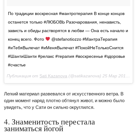
По традиции воскресная #мантротерапия В конце концов
останется только #ЛЮБОВЬ Разочарования, ненависть,
зависть и обиды растворятся в любви — Она есть начало и
конец всего. Фото
@stefanotiozzo #МантраТерапия
#иТебяВылечат #иМеняВылечат #ПокойНеТолькоСнится
#ШантиШанти #релакс #терапия #воскресенье #здоровье
#счастье
Публикация от
Sati Kazanova
(@satikazanova)
25 Мар 2018 в 9:48 PDT
Легкий материал развевался от искусственного ветра. В
один момент наряд плотно обтянул живот, и можно было
увидеть, что у Сати он сильно округлился.
4. Знаменитость перестала
заниматься йогой