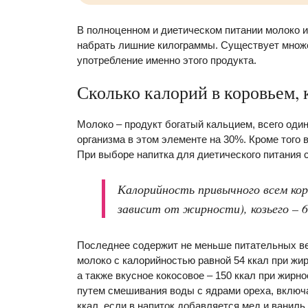
В полноценном и диетическом питании молоко и
набрать лишние килограммы. Существует множе
употребление именно этого продукта.
Сколько калорий в коровьем, 
Молоко – продукт богатый кальцием, всего оди
организма в этом элементе на 30%. Кроме того 
При выборе напитка для диетического питания 
Калорийность привычного всем коро
зависит от жирности), козьего – 6
Последнее содержит не меньше питательных ве
молоко с калорийностью равной 54 ккал при жир
а также вкусное кокосовое – 150 ккал при жирн
путем смешивания воды с ядрами ореха, включа
ккал, если в напиток добавляется мед и ваниль.