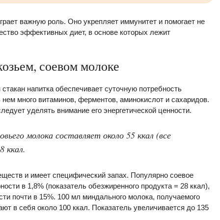
грает важную роль. Оно укрепляет иммунитет и помогает не
ство эффективных диет, в основе которых лежит
козьем, соевом молоке
н стакан напитка обеспечивает суточную потребность
в нем много витаминов, ферментов, аминокислот и сахаридов.
следует уделять внимание его энергетической ценности.
вьего молока составляет около 55 ккал (все
8 ккал.
ществ и имеет специфический запах. Популярно соевое
ности в 1,8% (показатель обезжиренного продукта = 28 ккал),
ости почти в 15%. 100 мл миндального молока, получаемого
ют в себя около 100 ккал. Показатель увеличивается до 135