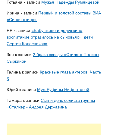
Тстьяна
к записи
Мужья Надежды Румянцевой
Ирина
к записи
Первый и золотой составы ВИА
«Синяя птица»
RP
к записи
«Бабушкино и дедушкино
воспитание отразилось на сыновьях»: дети
Сергея Колесникова
Зоя
к записи
2 брака звезды «Стиляг» Полины
Сыркиной
Галина
к записи
Красивые глаза актеров. Часть
3
Юрий
к записи
Муж Руфины Нифонтовой
Тамара
к записи
Сын и дочь солиста группы
«Сталкер» Андрея Державина