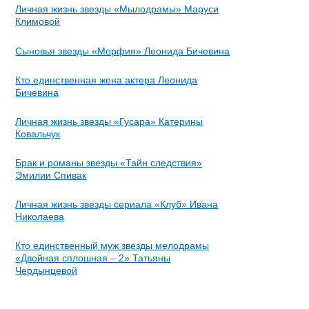
Личная жизнь звезды «Мылодрамы» Маруси
Климовой
Сыновья звезды «Морфия» Леонида Бичевина
Кто единственная жена актера Леонида
Бичевина
Личная жизнь звезды «Гусара» Катерины
Ковальчук
Брак и романы звезды «Тайн следствия»
Эмилии Спивак
Личная жизнь звезды сериала «Клуб» Ивана
Николаева
Кто единственный муж звезды мелодрамы
«Двойная сплошная – 2» Татьяны
Чердынцевой