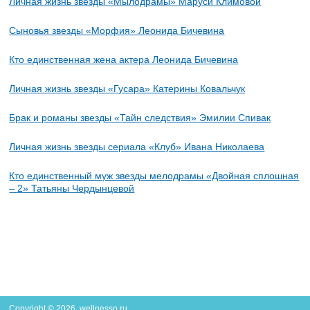
Личная жизнь звезды «Мылодрамы» Маруси Климовой
Сыновья звезды «Морфия» Леонида Бичевина
Кто единственная жена актера Леонида Бичевина
Личная жизнь звезды «Гусара» Катерины Ковальчук
Брак и романы звезды «Тайн следствия» Эмилии Спивак
Личная жизнь звезды сериала «Клуб» Ивана Николаева
Кто единственный муж звезды мелодрамы «Двойная сплошная
– 2» Татьяны Чердынцевой
Copyright © 2026. wellnesso.ru