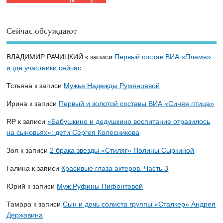
Сейчас обсуждают
ВЛАДИМИР РАЧИЦКИЙ
к записи
Первый состав ВИА «Пламя»
и где участники сейчас
Тстьяна
к записи
Мужья Надежды Румянцевой
Ирина
к записи
Первый и золотой составы ВИА «Синяя птица»
RP
к записи
«Бабушкино и дедушкино воспитание отразилось
на сыновьях»: дети Сергея Колесникова
Зоя
к записи
2 брака звезды «Стиляг» Полины Сыркиной
Галина
к записи
Красивые глаза актеров. Часть 3
Юрий
к записи
Муж Руфины Нифонтовой
Тамара
к записи
Сын и дочь солиста группы «Сталкер» Андрея
Державина