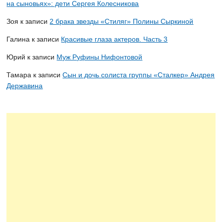
на сыновьях»: дети Сергея Колесникова
Зоя
к записи
2 брака звезды «Стиляг» Полины Сыркиной
Галина
к записи
Красивые глаза актеров. Часть 3
Юрий
к записи
Муж Руфины Нифонтовой
Тамара
к записи
Сын и дочь солиста группы «Сталкер» Андрея
Державина