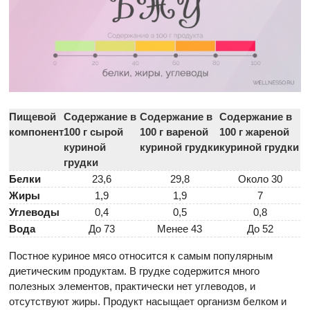
Пищевой
Содержание в
Содержание в
Содержание в
компонент
100 г сырой
100 г вареной
100 г жареной
куриной
куриной грудки
куриной грудки
грудки
Белки
23,6
29,8
Около 30
Жиры
1,9
1,9
7
Углеводы
0,4
0,5
0,8
Вода
До 73
Менее 43
До 52
Постное куриное мясо относится к самым популярным
диетическим продуктам. В грудке содержится много
полезных элементов, практически нет углеводов, и
отсутствуют жиры.
Продукт насыщает организм белком и