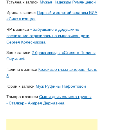
Тстьяна
к записи
Мужья Надежды Румянцевой
Ирина
к записи
Первый и золотой составы ВИА
«Синяя птица»
RP
к записи
«Бабушкино и дедушкино
воспитание отразилось на сыновьях»: дети
Сергея Колесникова
Зоя
к записи
2 брака звезды «Стиляг» Полины
Сыркиной
Галина
к записи
Красивые глаза актеров. Часть
3
Юрий
к записи
Муж Руфины Нифонтовой
Тамара
к записи
Сын и дочь солиста группы
«Сталкер» Андрея Державина