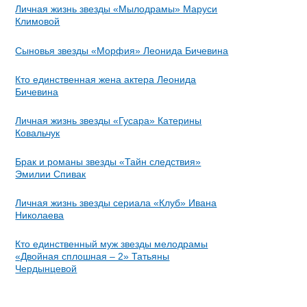
Личная жизнь звезды «Мылодрамы» Маруси
Климовой
Сыновья звезды «Морфия» Леонида Бичевина
Кто единственная жена актера Леонида
Бичевина
Личная жизнь звезды «Гусара» Катерины
Ковальчук
Брак и романы звезды «Тайн следствия»
Эмилии Спивак
Личная жизнь звезды сериала «Клуб» Ивана
Николаева
Кто единственный муж звезды мелодрамы
«Двойная сплошная – 2» Татьяны
Чердынцевой