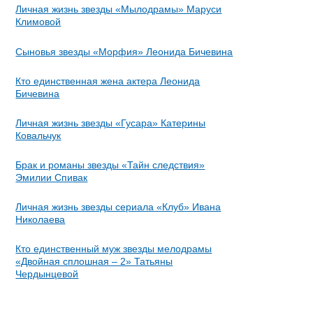
Личная жизнь звезды «Мылодрамы» Маруси
Климовой
Сыновья звезды «Морфия» Леонида Бичевина
Кто единственная жена актера Леонида
Бичевина
Личная жизнь звезды «Гусара» Катерины
Ковальчук
Брак и романы звезды «Тайн следствия»
Эмилии Спивак
Личная жизнь звезды сериала «Клуб» Ивана
Николаева
Кто единственный муж звезды мелодрамы
«Двойная сплошная – 2» Татьяны
Чердынцевой