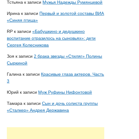
Тстьяна
к записи
Мужья Надежды Румянцевой
Ирина
к записи
Первый и золотой составы ВИА
«Синяя птица»
RP
к записи
«Бабушкино и дедушкино
воспитание отразилось на сыновьях»: дети
Сергея Колесникова
Зоя
к записи
2 брака звезды «Стиляг» Полины
Сыркиной
Галина
к записи
Красивые глаза актеров. Часть
3
Юрий
к записи
Муж Руфины Нифонтовой
Тамара
к записи
Сын и дочь солиста группы
«Сталкер» Андрея Державина