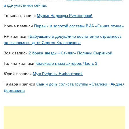
и где участники сейчас
Тстьяна
к записи
Мужья Надежды Румянцевой
Ирина
к записи
Первый и золотой составы ВИА «Синяя птица»
RP
к записи
«Бабушкино и дедушкино воспитание отразилось
на сыновьях»: дети Сергея Колесникова
Зоя
к записи
2 брака звезды «Стиляг» Полины Сыркиной
Галина
к записи
Красивые глаза актеров. Часть 3
Юрий
к записи
Муж Руфины Нифонтовой
Тамара
к записи
Сын и дочь солиста группы «Сталкер» Андрея
Державина