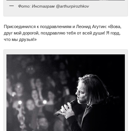
Фото: Инстаграм @arthurpirozhkov
Присоединился к поздравлениям и Леонид Агутин: «Вова,
друг мой дорогой, поздравляю тебя от всей души! Я горд,
что мы друзья!»