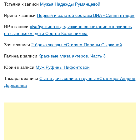
Тстьяна
к записи
Мужья Надежды Румянцевой
Ирина
к записи
Первый и золотой составы ВИА «Синяя птица»
RP
к записи
«Бабушкино и дедушкино воспитание отразилось
на сыновьях»: дети Сергея Колесникова
Зоя
к записи
2 брака звезды «Стиляг» Полины Сыркиной
Галина
к записи
Красивые глаза актеров. Часть 3
Юрий
к записи
Муж Руфины Нифонтовой
Тамара
к записи
Сын и дочь солиста группы «Сталкер» Андрея
Державина