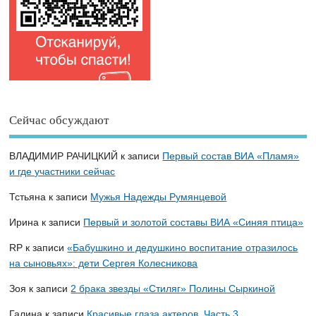
Сейчас обсуждают
ВЛАДИМИР РАЧИЦКИЙ
к записи
Первый состав ВИА «Пламя»
и где участники сейчас
Тстьяна
к записи
Мужья Надежды Румянцевой
Ирина
к записи
Первый и золотой составы ВИА «Синяя птица»
RP
к записи
«Бабушкино и дедушкино воспитание отразилось
на сыновьях»: дети Сергея Колесникова
Зоя
к записи
2 брака звезды «Стиляг» Полины Сыркиной
Галина
к записи
Красивые глаза актеров. Часть 3