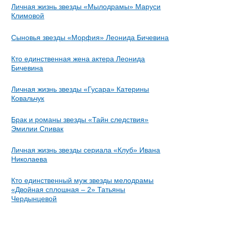
Личная жизнь звезды «Мылодрамы» Маруси
Климовой
Сыновья звезды «Морфия» Леонида Бичевина
Кто единственная жена актера Леонида
Бичевина
Личная жизнь звезды «Гусара» Катерины
Ковальчук
Брак и романы звезды «Тайн следствия»
Эмилии Спивак
Личная жизнь звезды сериала «Клуб» Ивана
Николаева
Кто единственный муж звезды мелодрамы
«Двойная сплошная – 2» Татьяны
Чердынцевой