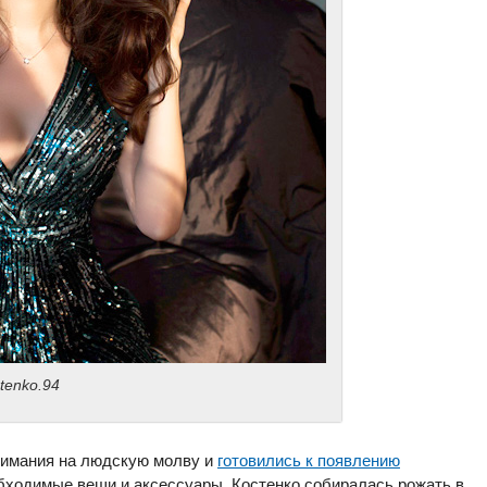
tenko.94
нимания на людскую молву и
готовились к появлению
обходимые вещи и аксессуары. Костенко собиралась рожать в