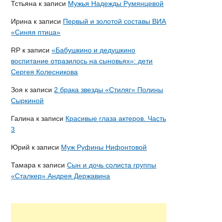
Тстьяна
к записи
Мужья Надежды Румянцевой
Ирина
к записи
Первый и золотой составы ВИА
«Синяя птица»
RP
к записи
«Бабушкино и дедушкино
воспитание отразилось на сыновьях»: дети
Сергея Колесникова
Зоя
к записи
2 брака звезды «Стиляг» Полины
Сыркиной
Галина
к записи
Красивые глаза актеров. Часть
3
Юрий
к записи
Муж Руфины Нифонтовой
Тамара
к записи
Сын и дочь солиста группы
«Сталкер» Андрея Державина