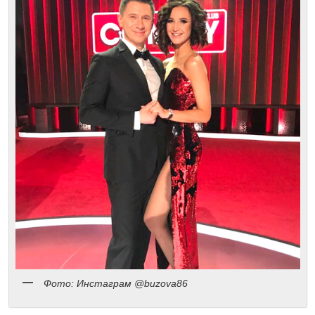
Фото: Инстаграм @buzova86