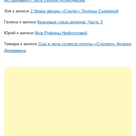
на сыновьях»: дети Сергея Колесникова
Зоя
к записи
2 брака звезды «Стиляг» Полины Сыркиной
Галина
к записи
Красивые глаза актеров. Часть 3
Юрий
к записи
Муж Руфины Нифонтовой
Тамара
к записи
Сын и дочь солиста группы «Сталкер» Андрея
Державина