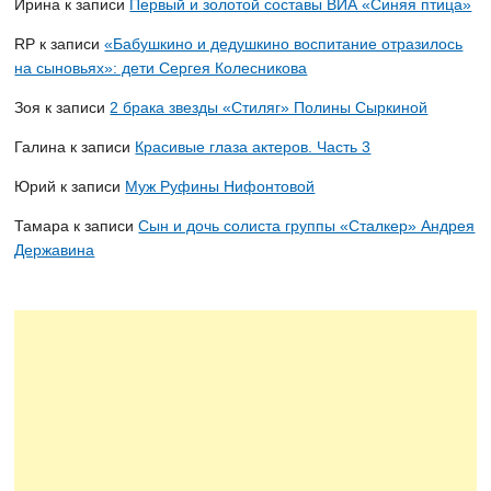
Ирина
к записи
Первый и золотой составы ВИА «Синяя птица»
RP
к записи
«Бабушкино и дедушкино воспитание отразилось
на сыновьях»: дети Сергея Колесникова
Зоя
к записи
2 брака звезды «Стиляг» Полины Сыркиной
Галина
к записи
Красивые глаза актеров. Часть 3
Юрий
к записи
Муж Руфины Нифонтовой
Тамара
к записи
Сын и дочь солиста группы «Сталкер» Андрея
Державина