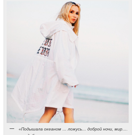
«Подышала океаном … ложусь… доброй ночи, мир….