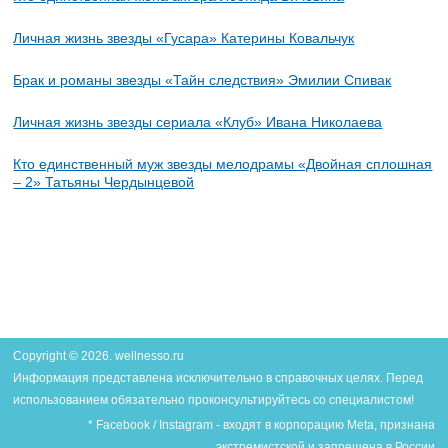
Личная жизнь звезды «Гусара» Катерины Ковальчук
Брак и романы звезды «Тайн следствия» Эмилии Спивак
Личная жизнь звезды сериала «Клуб» Ивана Николаева
Кто единственный муж звезды мелодрамы «Двойная сплошная
– 2» Татьяны Чердынцевой
Copyright © 2026. wellnesso.ru
Информация представлена исключительно в справочных целях. Перед
использованием обязательно проконсультируйтесь со специалистом!
* Facebook / Instagram - входят в корпорацию Meta, признана
экстремистской и запрещена в России