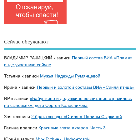
Сейчас обсуждают
ВЛАДИМИР РАЧИЦКИЙ
к записи
Первый состав ВИА «Пламя»
и где участники сейчас
Тстьяна
к записи
Мужья Надежды Румянцевой
Ирина
к записи
Первый и золотой составы ВИА «Синяя птица»
RP
к записи
«Бабушкино и дедушкино воспитание отразилось
на сыновьях»: дети Сергея Колесникова
Зоя
к записи
2 брака звезды «Стиляг» Полины Сыркиной
Галина
к записи
Красивые глаза актеров. Часть 3
Юрий
к записи
Муж Руфины Нифонтовой