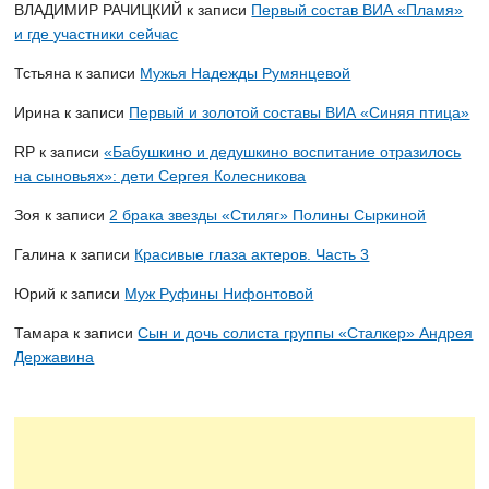
ВЛАДИМИР РАЧИЦКИЙ
к записи
Первый состав ВИА «Пламя»
и где участники сейчас
Тстьяна
к записи
Мужья Надежды Румянцевой
Ирина
к записи
Первый и золотой составы ВИА «Синяя птица»
RP
к записи
«Бабушкино и дедушкино воспитание отразилось
на сыновьях»: дети Сергея Колесникова
Зоя
к записи
2 брака звезды «Стиляг» Полины Сыркиной
Галина
к записи
Красивые глаза актеров. Часть 3
Юрий
к записи
Муж Руфины Нифонтовой
Тамара
к записи
Сын и дочь солиста группы «Сталкер» Андрея
Державина