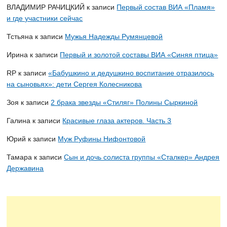
ВЛАДИМИР РАЧИЦКИЙ
к записи
Первый состав ВИА «Пламя»
и где участники сейчас
Тстьяна
к записи
Мужья Надежды Румянцевой
Ирина
к записи
Первый и золотой составы ВИА «Синяя птица»
RP
к записи
«Бабушкино и дедушкино воспитание отразилось
на сыновьях»: дети Сергея Колесникова
Зоя
к записи
2 брака звезды «Стиляг» Полины Сыркиной
Галина
к записи
Красивые глаза актеров. Часть 3
Юрий
к записи
Муж Руфины Нифонтовой
Тамара
к записи
Сын и дочь солиста группы «Сталкер» Андрея
Державина