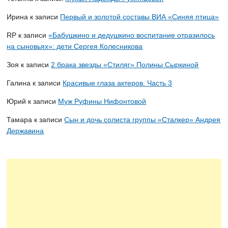
Ирина
к записи
Первый и золотой составы ВИА «Синяя птица»
RP
к записи
«Бабушкино и дедушкино воспитание отразилось
на сыновьях»: дети Сергея Колесникова
Зоя
к записи
2 брака звезды «Стиляг» Полины Сыркиной
Галина
к записи
Красивые глаза актеров. Часть 3
Юрий
к записи
Муж Руфины Нифонтовой
Тамара
к записи
Сын и дочь солиста группы «Сталкер» Андрея
Державина