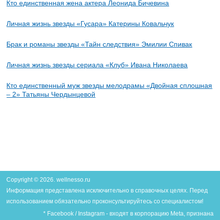
Кто единственная жена актера Леонида Бичевина
Личная жизнь звезды «Гусара» Катерины Ковальчук
Брак и романы звезды «Тайн следствия» Эмилии Спивак
Личная жизнь звезды сериала «Клуб» Ивана Николаева
Кто единственный муж звезды мелодрамы «Двойная сплошная
– 2» Татьяны Чердынцевой
Copyright © 2026. wellnesso.ru
Информация представлена исключительно в справочных целях. Перед
использованием обязательно проконсультируйтесь со специалистом!
* Facebook / Instagram - входят в корпорацию Meta, признана