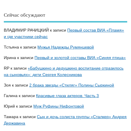
Сейчас обсуждают
ВЛАДИМИР РАЧИЦКИЙ
к записи
Первый состав ВИА «Пламя»
и где участники сейчас
Тстьяна
к записи
Мужья Надежды Румянцевой
Ирина
к записи
Первый и золотой составы ВИА «Синяя птица»
RP
к записи
«Бабушкино и дедушкино воспитание отразилось
на сыновьях»: дети Сергея Колесникова
Зоя
к записи
2 брака звезды «Стиляг» Полины Сыркиной
Галина
к записи
Красивые глаза актеров. Часть 3
Юрий
к записи
Муж Руфины Нифонтовой
Тамара
к записи
Сын и дочь солиста группы «Сталкер» Андрея
Державина