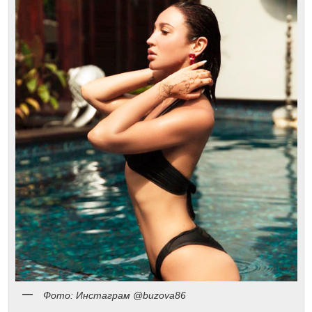
Фото: Инстаграм @buzova86