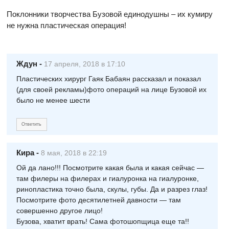
Поклонники творчества Бузовой единодушны – их кумиру
не нужна пластическая операция!
Ждун
-
17 апреля, 2018 в 17:10
Пластических хирург Гаяк Бабаян рассказал и показал
(для своей рекламы)фото операций на лице Бузовой их
было не менее шести
Ответить
Кира
-
8 мая, 2018 в 22:19
Ой да лано!!! Посмотрите какая была и какая сейчас —
там филеры на филерах и гиалуронка на гиалуронке,
ринопластика точно была, скулы, губы. Да и разрез глаз!
Посмотрите фото десятилетней давности — там
совершенно другое лицо!
Бузова, хватит врать! Сама фотошопщица еще та!!