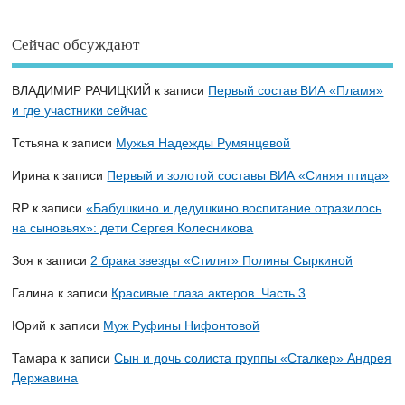
Сейчас обсуждают
ВЛАДИМИР РАЧИЦКИЙ
к записи
Первый состав ВИА «Пламя»
и где участники сейчас
Тстьяна
к записи
Мужья Надежды Румянцевой
Ирина
к записи
Первый и золотой составы ВИА «Синяя птица»
RP
к записи
«Бабушкино и дедушкино воспитание отразилось
на сыновьях»: дети Сергея Колесникова
Зоя
к записи
2 брака звезды «Стиляг» Полины Сыркиной
Галина
к записи
Красивые глаза актеров. Часть 3
Юрий
к записи
Муж Руфины Нифонтовой
Тамара
к записи
Сын и дочь солиста группы «Сталкер» Андрея
Державина