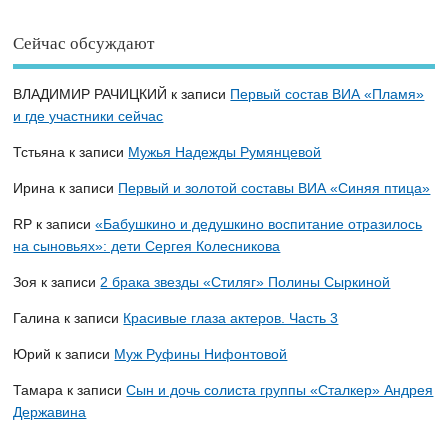
Сейчас обсуждают
ВЛАДИМИР РАЧИЦКИЙ
к записи
Первый состав ВИА «Пламя»
и где участники сейчас
Тстьяна
к записи
Мужья Надежды Румянцевой
Ирина
к записи
Первый и золотой составы ВИА «Синяя птица»
RP
к записи
«Бабушкино и дедушкино воспитание отразилось
на сыновьях»: дети Сергея Колесникова
Зоя
к записи
2 брака звезды «Стиляг» Полины Сыркиной
Галина
к записи
Красивые глаза актеров. Часть 3
Юрий
к записи
Муж Руфины Нифонтовой
Тамара
к записи
Сын и дочь солиста группы «Сталкер» Андрея
Державина