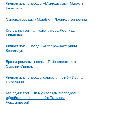
Личная жизнь звезды «Мылодрамы» Маруси
Климовой
Сыновья звезды «Морфия» Леонида Бичевина
Кто единственная жена актера Леонида
Бичевина
Личная жизнь звезды «Гусара» Катерины
Ковальчук
Брак и романы звезды «Тайн следствия»
Эмилии Спивак
Личная жизнь звезды сериала «Клуб» Ивана
Николаева
Кто единственный муж звезды мелодрамы
«Двойная сплошная – 2» Татьяны
Чердынцевой