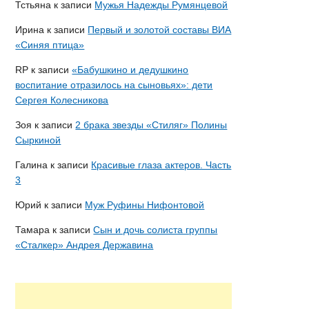
Тстьяна
к записи
Мужья Надежды Румянцевой
Ирина
к записи
Первый и золотой составы ВИА
«Синяя птица»
RP
к записи
«Бабушкино и дедушкино
воспитание отразилось на сыновьях»: дети
Сергея Колесникова
Зоя
к записи
2 брака звезды «Стиляг» Полины
Сыркиной
Галина
к записи
Красивые глаза актеров. Часть
3
Юрий
к записи
Муж Руфины Нифонтовой
Тамара
к записи
Сын и дочь солиста группы
«Сталкер» Андрея Державина