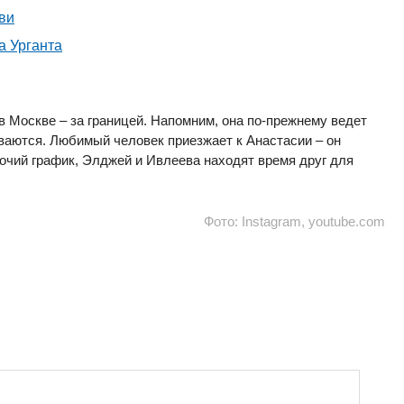
ви
а Урганта
в Москве – за границей. Напомним, она по-прежнему ведет
иваются. Любимый человек приезжает к Анастасии – он
бочий график, Элджей и Ивлеева находят время друг для
Фото: Instagram, youtube.com