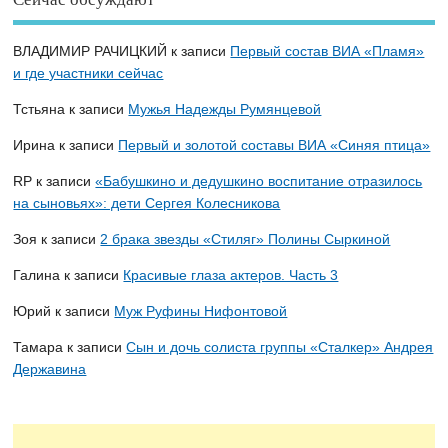
ВЛАДИМИР РАЧИЦКИЙ
к записи
Первый состав ВИА «Пламя»
и где участники сейчас
Тстьяна
к записи
Мужья Надежды Румянцевой
Ирина
к записи
Первый и золотой составы ВИА «Синяя птица»
RP
к записи
«Бабушкино и дедушкино воспитание отразилось
на сыновьях»: дети Сергея Колесникова
Зоя
к записи
2 брака звезды «Стиляг» Полины Сыркиной
Галина
к записи
Красивые глаза актеров. Часть 3
Юрий
к записи
Муж Руфины Нифонтовой
Тамара
к записи
Сын и дочь солиста группы «Сталкер» Андрея
Державина