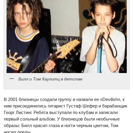
Билл и Том Каулитц в детстве
В 2001 близнецы создали группу и назвали ее «Devilish», к
ним присоединились гитарист Густаф Шефер и барабанщик
Георг Листинг. Ребята выступали по клубам и записали
первый сольный альбом. У близнецов были необычные
образы: Билл красил глаза и ногти черным цветом, Том
носил дреды.