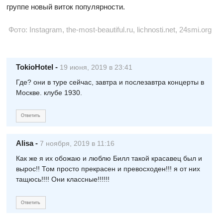
группе новый виток популярности.
Фото: Instagram, the-most-beautiful.ru, lichnosti.net, 24smi.org
TokioHotel
-
19 июня, 2019 в 23:41
Где? они в туре сейчас, завтра и послезавтра концерты в
Москве. клубе 1930.
Ответить
Alisа
-
7 ноября, 2019 в 11:16
Как же я их обожаю и люблю Билл такой красавец был и
вырос!! Том просто прекрасен и превосходен!!! я от них
тащюсь!!!! Они классные!!!!!!
Ответить