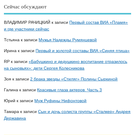
Сейчас обсуждают
ВЛАДИМИР РАЧИЦКИЙ
к записи
Первый состав ВИА «Пламя»
и где участники сейчас
Тстьяна
к записи
Мужья Надежды Румянцевой
Ирина
к записи
Первый и золотой составы ВИА «Синяя птица»
RP
к записи
«Бабушкино и дедушкино воспитание отразилось
на сыновьях»: дети Сергея Колесникова
Зоя
к записи
2 брака звезды «Стиляг» Полины Сыркиной
Галина
к записи
Красивые глаза актеров. Часть 3
Юрий
к записи
Муж Руфины Нифонтовой
Тамара
к записи
Сын и дочь солиста группы «Сталкер» Андрея
Державина