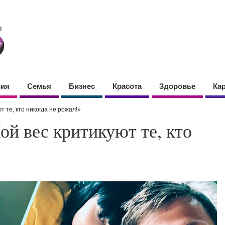
фия
Семья
Бизнес
Красота
Здоровье
Ка
 те, кто никогда не рожал!»
й вес критикуют те, кто