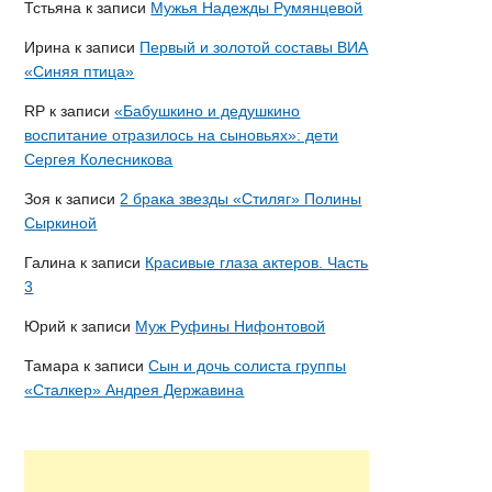
Тстьяна
к записи
Мужья Надежды Румянцевой
Ирина
к записи
Первый и золотой составы ВИА
«Синяя птица»
RP
к записи
«Бабушкино и дедушкино
воспитание отразилось на сыновьях»: дети
Сергея Колесникова
Зоя
к записи
2 брака звезды «Стиляг» Полины
Сыркиной
Галина
к записи
Красивые глаза актеров. Часть
3
Юрий
к записи
Муж Руфины Нифонтовой
Тамара
к записи
Сын и дочь солиста группы
«Сталкер» Андрея Державина