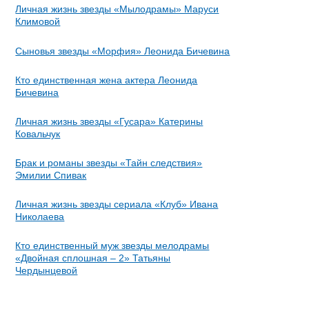
Личная жизнь звезды «Мылодрамы» Маруси
Климовой
Сыновья звезды «Морфия» Леонида Бичевина
Кто единственная жена актера Леонида
Бичевина
Личная жизнь звезды «Гусара» Катерины
Ковальчук
Брак и романы звезды «Тайн следствия»
Эмилии Спивак
Личная жизнь звезды сериала «Клуб» Ивана
Николаева
Кто единственный муж звезды мелодрамы
«Двойная сплошная – 2» Татьяны
Чердынцевой