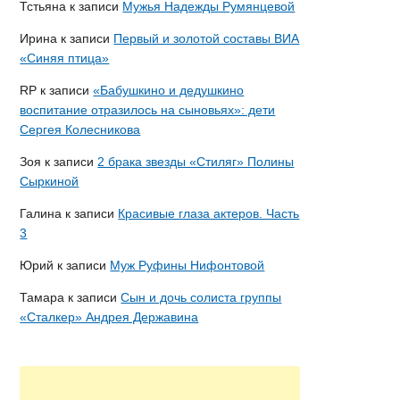
Тстьяна
к записи
Мужья Надежды Румянцевой
Ирина
к записи
Первый и золотой составы ВИА
«Синяя птица»
RP
к записи
«Бабушкино и дедушкино
воспитание отразилось на сыновьях»: дети
Сергея Колесникова
Зоя
к записи
2 брака звезды «Стиляг» Полины
Сыркиной
Галина
к записи
Красивые глаза актеров. Часть
3
Юрий
к записи
Муж Руфины Нифонтовой
Тамара
к записи
Сын и дочь солиста группы
«Сталкер» Андрея Державина