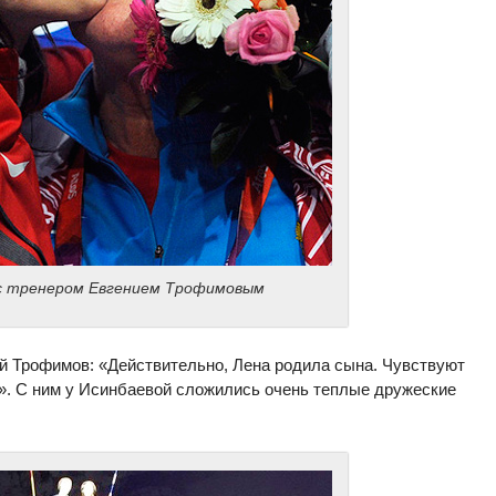
с тренером Евгением Трофимовым
й Трофимов: «Действительно, Лена родила сына. Чувствуют
»». С ним у Исинбаевой сложились очень теплые дружеские