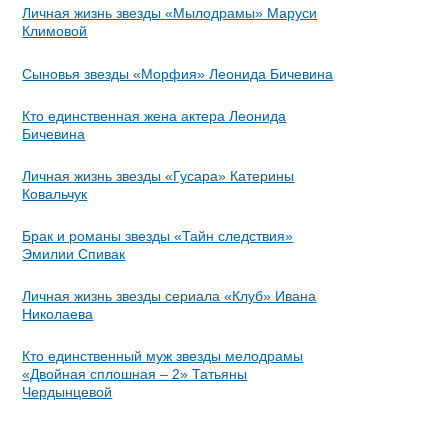
Личная жизнь звезды «Мылодрамы» Маруси
Климовой
Сыновья звезды «Морфия» Леонида Бичевина
Кто единственная жена актера Леонида
Бичевина
Личная жизнь звезды «Гусара» Катерины
Ковальчук
Брак и романы звезды «Тайн следствия»
Эмилии Спивак
Личная жизнь звезды сериала «Клуб» Ивана
Николаева
Кто единственный муж звезды мелодрамы
«Двойная сплошная – 2» Татьяны
Чердынцевой