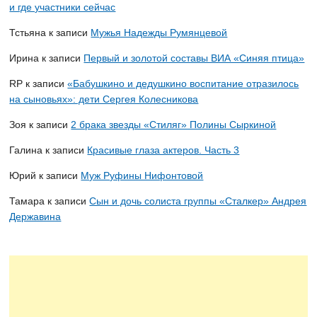
и где участники сейчас
Тстьяна
к записи
Мужья Надежды Румянцевой
Ирина
к записи
Первый и золотой составы ВИА «Синяя птица»
RP
к записи
«Бабушкино и дедушкино воспитание отразилось
на сыновьях»: дети Сергея Колесникова
Зоя
к записи
2 брака звезды «Стиляг» Полины Сыркиной
Галина
к записи
Красивые глаза актеров. Часть 3
Юрий
к записи
Муж Руфины Нифонтовой
Тамара
к записи
Сын и дочь солиста группы «Сталкер» Андрея
Державина