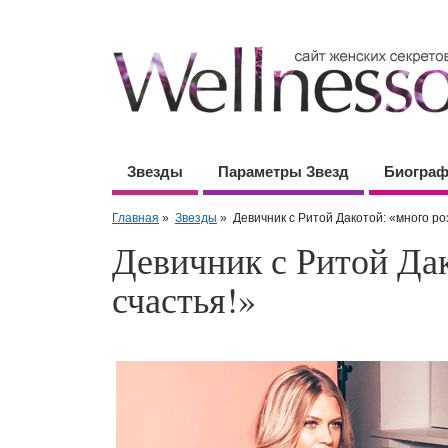
Звезды
Параметры Звезд
Биогра
Главная
»
Звезды
»
Девичник с Ритой Дакотой: «много ро
Девичник с Ритой Дак
счастья!»