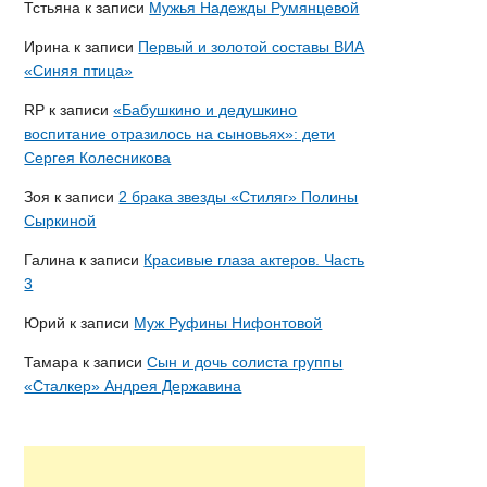
Тстьяна
к записи
Мужья Надежды Румянцевой
Ирина
к записи
Первый и золотой составы ВИА
«Синяя птица»
RP
к записи
«Бабушкино и дедушкино
воспитание отразилось на сыновьях»: дети
Сергея Колесникова
Зоя
к записи
2 брака звезды «Стиляг» Полины
Сыркиной
Галина
к записи
Красивые глаза актеров. Часть
3
Юрий
к записи
Муж Руфины Нифонтовой
Тамара
к записи
Сын и дочь солиста группы
«Сталкер» Андрея Державина