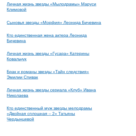
Личная жизнь звезды «Мылодрамы» Маруси
Климовой
Сыновья звезды «Морфия» Леонида Бичевина
Кто единственная жена актера Леонида
Бичевина
Личная жизнь звезды «Гусара» Катерины
Ковальчук
Брак и романы звезды «Тайн следствия»
Эмилии Спивак
Личная жизнь звезды сериала «Клуб» Ивана
Николаева
Кто единственный муж звезды мелодрамы
«Двойная сплошная – 2» Татьяны
Чердынцевой