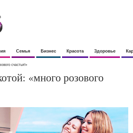
фия
Семья
Бизнес
Красота
Здоровье
Ка
зового счастья!»
отой: «много розового