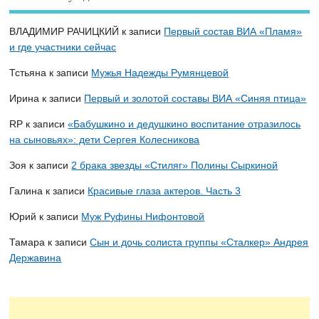
ВЛАДИМИР РАЧИЦКИЙ
к записи
Первый состав ВИА «Пламя»
и где участники сейчас
Тстьяна
к записи
Мужья Надежды Румянцевой
Ирина
к записи
Первый и золотой составы ВИА «Синяя птица»
RP
к записи
«Бабушкино и дедушкино воспитание отразилось
на сыновьях»: дети Сергея Колесникова
Зоя
к записи
2 брака звезды «Стиляг» Полины Сыркиной
Галина
к записи
Красивые глаза актеров. Часть 3
Юрий
к записи
Муж Руфины Нифонтовой
Тамара
к записи
Сын и дочь солиста группы «Сталкер» Андрея
Державина