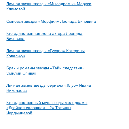
Личная жизнь звезды «Мылодрамы» Маруси
Климовой
Сыновья звезды «Морфия» Леонида Бичевина
Кто единственная жена актера Леонида
Бичевина
Личная жизнь звезды «Гусара» Катерины
Ковальчук
Брак и романы звезды «Тайн следствия»
Эмилии Спивак
Личная жизнь звезды сериала «Клуб» Ивана
Николаева
Кто единственный муж звезды мелодрамы
«Двойная сплошная – 2» Татьяны
Чердынцевой