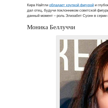
Кира Найтли
обладает хрупкой фигурой
и глубо
дал отец, будучи поклонником советской фигур
данный момент – роль Элизабет Суонн в серии 
Моника Беллуччи