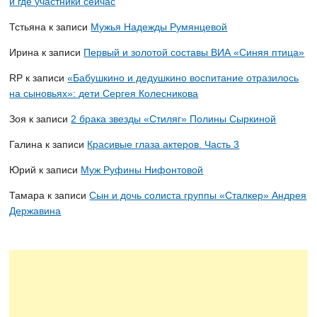
и где участники сейчас
Тстьяна
к записи
Мужья Надежды Румянцевой
Ирина
к записи
Первый и золотой составы ВИА «Синяя птица»
RP
к записи
«Бабушкино и дедушкино воспитание отразилось
на сыновьях»: дети Сергея Колесникова
Зоя
к записи
2 брака звезды «Стиляг» Полины Сыркиной
Галина
к записи
Красивые глаза актеров. Часть 3
Юрий
к записи
Муж Руфины Нифонтовой
Тамара
к записи
Сын и дочь солиста группы «Сталкер» Андрея
Державина