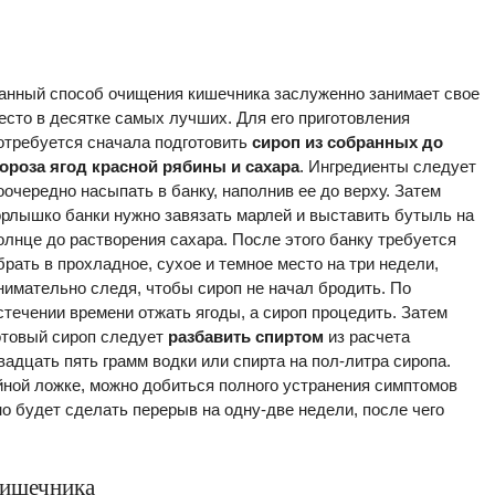
анный способ очищения кишечника заслуженно занимает свое
есто в десятке самых лучших. Для его приготовления
отребуется сначала подготовить
сироп из собранных до
ороза ягод красной рябины и сахара
. Ингредиенты следует
оочередно насыпать в банку, наполнив ее до верху. Затем
орлышко банки нужно завязать марлей и выставить бутыль на
олнце до растворения сахара. После этого банку требуется
брать в прохладное, сухое и темное место на три недели,
нимательно следя, чтобы сироп не начал бродить. По
стечении времени отжать ягоды, а сироп процедить. Затем
отовый сироп следует
разбавить спиртом
из расчета
вадцать пять грамм водки или спирта на пол-литра сиропа.
йной ложке, можно добиться полного устранения симптомов
о будет сделать перерыв на одну-две недели, после чего
кишечника