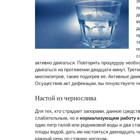
э
п
д
в
д
п
т
п
с
активно двигаться. Повторить процедуру необхо
двигаться на протяжении двадцати минут. Трет
миллилитров, также подогрев ее. Активные дви
Осуществив акт дефекации, вы почувствуете ле
Настой из чернослива
Для тех, кто страдает запорами, данное средст
слабительным, но и
нормализующим работу 
один литр талой или родниковой воды и два ст
плоды водой, дать им настояться двенадцать ч
каждый день по стакану натощак.