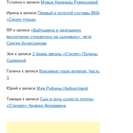
Тстьяна
к записи
Мужья Надежды Румянцевой
Ирина
к записи
Первый и золотой составы ВИА
«Синяя птица»
RP
к записи
«Бабушкино и дедушкино
воспитание отразилось на сыновьях»: дети
Сергея Колесникова
Зоя
к записи
2 брака звезды «Стиляг» Полины
Сыркиной
Галина
к записи
Красивые глаза актеров. Часть
3
Юрий
к записи
Муж Руфины Нифонтовой
Тамара
к записи
Сын и дочь солиста группы
«Сталкер» Андрея Державина