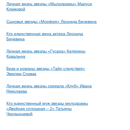
Личная жизнь звезды «Мылодрамы» Маруси
Климовой
Сыновья звезды «Морфия» Леонида Бичевина
Кто единственная жена актера Леонида
Бичевина
Личная жизнь звезды «Гусара» Катерины
Ковальчук
Брак и романы звезды «Тайн следствия»
Эмилии Спивак
Личная жизнь звезды сериала «Клуб» Ивана
Николаева
Кто единственный муж звезды мелодрамы
«Двойная сплошная – 2» Татьяны
Чердынцевой