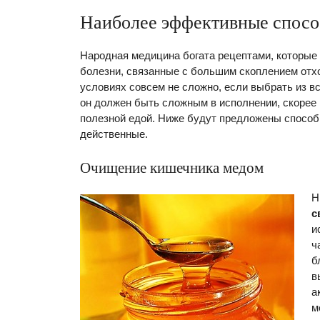
Наиболее эффективные спос
Народная медицина богата рецептами, которые
болезни, связанные с большим скоплением отх
условиях совсем не сложно, если выбрать из 
он должен быть сложным в исполнении, скорее 
полезной едой. Ниже будут предложены способ
действенные.
Очищение кишечника медом
Н
с
и
ч
б
в
а
м