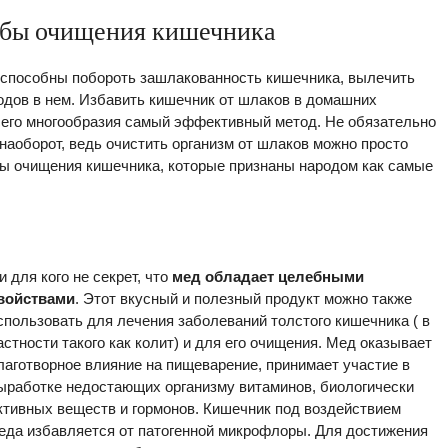
обы очищения кишечника
 способны побороть зашлакованность кишечника, вылечить
одов в нем. Избавить кишечник от шлаков в домашних
всего многообразия самый эффективный метод. Не обязательно
наоборот, ведь очистить организм от шлаков можно просто
ы очищения кишечника, которые признаны народом как самые
и для кого не секрет, что
мед обладает целебными
войствами
. Этот вкусный и полезный продукт можно также
спользовать для лечения заболеваний толстого кишечника ( в
астности такого как колит) и для его очищения. Мед оказывает
лаготворное влияние на пищеварение, принимает участие в
ыработке недостающих организму витаминов, биологически
ктивных веществ и гормонов. Кишечник под воздействием
еда избавляется от патогенной микрофлоры. Для достижения