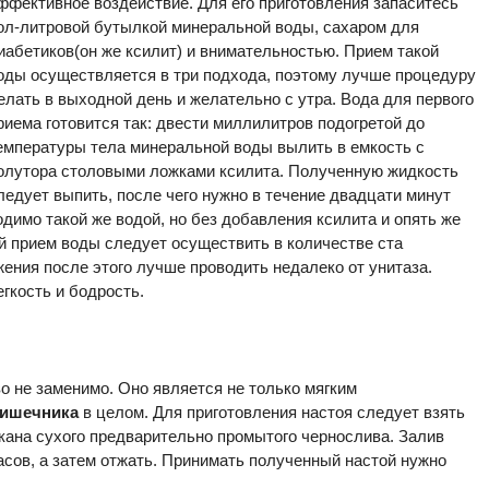
ффективное воздействие. Для его приготовления запаситесь
ол-литровой бутылкой минеральной воды, сахаром для
иабетиков(он же ксилит) и внимательностью. Прием такой
оды осуществляется в три подхода, поэтому лучше процедуру
елать в выходной день и желательно с утра. Вода для первого
риема готовится так: двести миллилитров подогретой до
емпературы тела минеральной воды вылить в емкость с
олутора столовыми ложками ксилита. Полученную жидкость
ледует выпить, после чего нужно в течение двадцати минут
димо такой же водой, но без добавления ксилита и опять же
ий прием воды следует осуществить в количестве ста
жения после этого лучше проводить недалеко от унитаза.
гкость и бодрость.
во не заменимо. Оно является не только мягким
кишечника
в целом. Для приготовления настоя следует взять
акана сухого предварительно промытого чернослива. Залив
асов, а затем отжать. Принимать полученный настой нужно