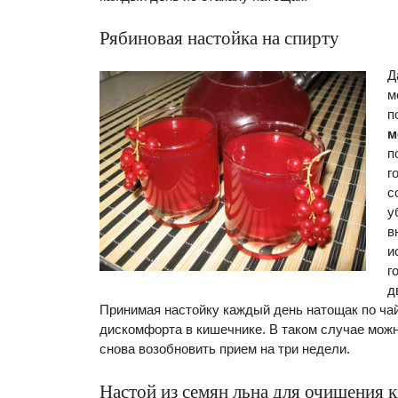
Рябиновая настойка на спирту
Д
м
п
м
п
г
с
у
в
и
г
д
Принимая настойку каждый день натощак по ча
дискомфорта в кишечнике. В таком случае можн
снова возобновить прием на три недели.
Настой из семян льна для очищения 