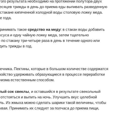
того результата необходимо на протяжении полутора-двух
есяцев трижды в день до приема еды выпивать разведенную
 стакане кипяченной холодной воды столовую ложку меда.
е года.
принимать такое
средство на меду
: в стакан воды добавить
ксуса и одну чайную ложку меда, затем тщательно
о стакану три-четыре раза в день в течение одного или
ить трижды в год.
шечника. Пектины, которые в большом количестве содержатся
свойство удерживать образующиеся в процессе переработки
анизма естественным способом.
тый сок свеклы
, и оставшийся в результате свекольный
 отстояться и выпить на ночь. Улучшить вкус целебной
оль. Из жмыха можно сделать шарики такой величины, чтобы
ывая. Принимать их следует за полчаса до приема пищи,