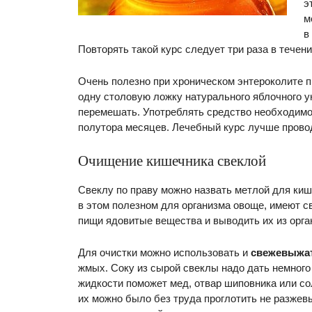
э
м
в
Повторять такой курс следует три раза в течени
Очень полезно при хроническом энтероколите 
одну столовую ложку натурального яблочного у
перемешать. Употреблять средство необходимо п
полутора месяцев. Лечебный курс лучше провод
Очищение кишечника свеклой
Свеклу по праву можно назвать метлой для ки
в этом полезном для организма овоще, имеют 
пищи ядовитые вещества и выводить их из орг
Для очистки можно использовать и
свежевыжа
жмых. Соку из сырой свеклы надо дать немного
жидкости поможет мед, отвар шиповника или с
их можно было без труда проглотить не разжев