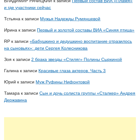
ВЛАДИМИР РАЧИЦКИЙ
к записи
Первый состав ВИА «Пламя»
и где участники сейчас
Тстьяна
к записи
Мужья Надежды Румянцевой
Ирина
к записи
Первый и золотой составы ВИА «Синяя птица»
RP
к записи
«Бабушкино и дедушкино воспитание отразилось
на сыновьях»: дети Сергея Колесникова
Зоя
к записи
2 брака звезды «Стиляг» Полины Сыркиной
Галина
к записи
Красивые глаза актеров. Часть 3
Юрий
к записи
Муж Руфины Нифонтовой
Тамара
к записи
Сын и дочь солиста группы «Сталкер» Андрея
Державина