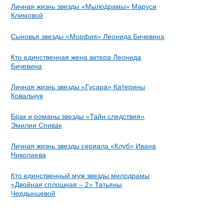
Личная жизнь звезды «Мылодрамы» Маруси
Климовой
Сыновья звезды «Морфия» Леонида Бичевина
Кто единственная жена актера Леонида
Бичевина
Личная жизнь звезды «Гусара» Катерины
Ковальчук
Брак и романы звезды «Тайн следствия»
Эмилии Спивак
Личная жизнь звезды сериала «Клуб» Ивана
Николаева
Кто единственный муж звезды мелодрамы
«Двойная сплошная – 2» Татьяны
Чердынцевой