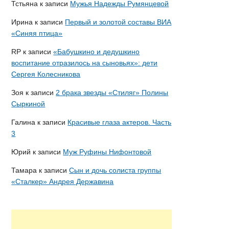
Тстьяна
к записи
Мужья Надежды Румянцевой
Ирина
к записи
Первый и золотой составы ВИА
«Синяя птица»
RP
к записи
«Бабушкино и дедушкино
воспитание отразилось на сыновьях»: дети
Сергея Колесникова
Зоя
к записи
2 брака звезды «Стиляг» Полины
Сыркиной
Галина
к записи
Красивые глаза актеров. Часть
3
Юрий
к записи
Муж Руфины Нифонтовой
Тамара
к записи
Сын и дочь солиста группы
«Сталкер» Андрея Державина