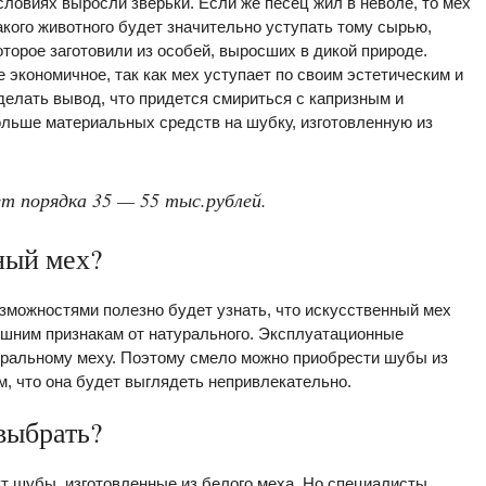
словиях выросли зверьки. Если же песец жил в неволе, то мех
акого животного будет значительно уступать тому сырью,
оторое заготовили из особей, выросших в дикой природе.
е экономичное, так как мех уступает по своим эстетическим и
елать вывод, что придется смириться с капризным и
ольше материальных средств на шубку, изготовленную из
ет порядка 35 — 55 тыс.рублей.
ный мех?
можностями полезно будет узнать, что искусственный мех
ешним признакам от натурального. Эксплуатационные
туральному меху. Поэтому смело можно приобрести шубы из
м, что она будет выглядеть непривлекательно.
выбрать?
 шубы, изготовленные из белого меха. Но специалисты