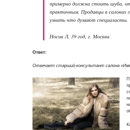
примерно должна стоить шуба, от 
практичным. Продавцы в салонах г
узнать что думают специалисты.
Носик Л, 39 год, г. Москва
Ответ:
Отвечает старший-консультант салона «Импе
П
п
с
п
н
о
К