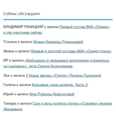
Сейчас обсуждают
ВЛАДИМИР РАЧИЦКИЙ
к записи
Первый состав ВИА «Пламя»
и где участники сейчас
Тстьяна
к записи
Мужья Надежды Румянцевой
Ирина
к записи
Первый и золотой составы ВИА «Синяя птица»
RP
к записи
«Бабушкино и дедушкино воспитание отразилось
на сыновьях»: дети Сергея Колесникова
Зоя
к записи
2 брака звезды «Стиляг» Полины Сыркиной
Галина
к записи
Красивые глаза актеров. Часть 3
Юрий
к записи
Муж Руфины Нифонтовой
Тамара
к записи
Сын и дочь солиста группы «Сталкер» Андрея
Державина