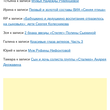
Тстьяна
к записи
Мужья Надежды Румянцевой
Ирина
к записи
Первый и золотой составы ВИА «Синяя птица»
RP
к записи
«Бабушкино и дедушкино воспитание отразилось
на сыновьях»: дети Сергея Колесникова
Зоя
к записи
2 брака звезды «Стиляг» Полины Сыркиной
Галина
к записи
Красивые глаза актеров. Часть 3
Юрий
к записи
Муж Руфины Нифонтовой
Тамара
к записи
Сын и дочь солиста группы «Сталкер» Андрея
Державина