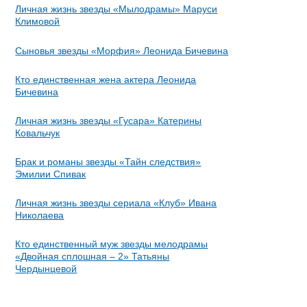
Личная жизнь звезды «Мылодрамы» Маруси
Климовой
Сыновья звезды «Морфия» Леонида Бичевина
Кто единственная жена актера Леонида
Бичевина
Личная жизнь звезды «Гусара» Катерины
Ковальчук
Брак и романы звезды «Тайн следствия»
Эмилии Спивак
Личная жизнь звезды сериала «Клуб» Ивана
Николаева
Кто единственный муж звезды мелодрамы
«Двойная сплошная – 2» Татьяны
Чердынцевой