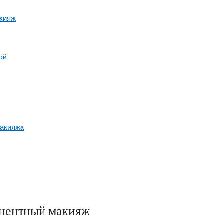
акияж
ой
макияжа
манентный макияж