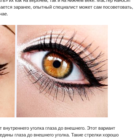
» их как на верхнем, так и на нижнем веке. Мастер наносит
вается заранее, опытный специалист может сам посоветовать,
чае.
 внутреннего уголка глаза до внешнего. Этот вариант
редины глаза до внешнего уголка. Такие стрелки хорошо