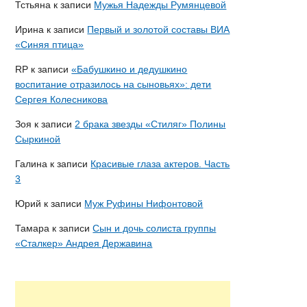
Тстьяна
к записи
Мужья Надежды Румянцевой
Ирина
к записи
Первый и золотой составы ВИА
«Синяя птица»
RP
к записи
«Бабушкино и дедушкино
воспитание отразилось на сыновьях»: дети
Сергея Колесникова
Зоя
к записи
2 брака звезды «Стиляг» Полины
Сыркиной
Галина
к записи
Красивые глаза актеров. Часть
3
Юрий
к записи
Муж Руфины Нифонтовой
Тамара
к записи
Сын и дочь солиста группы
«Сталкер» Андрея Державина