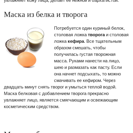
увлажняет кожу лица, делает ее нежной и бархатистой.
Маска из белка и творога
Потребуется один куриный белок,
столовая ложка
творога
и столовая
ложка
кефира
. Все тщательным
образом смешать, чтобы
получилась густая творожная
масса. Руками нанести на лицо,
шею и размазать как пасту. Если
она начнет подсыхать, то можно
смачивать ее кефиром. Через
двадцать минут снять творог и умыться теплой водой.
Маска белковая с добавлением творога прекрасно
увлажняет лицо, является смягчающим и освежающим
косметическим средством.