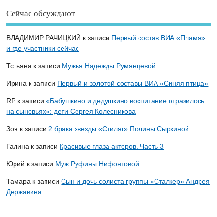
Сейчас обсуждают
ВЛАДИМИР РАЧИЦКИЙ
к записи
Первый состав ВИА «Пламя»
и где участники сейчас
Тстьяна
к записи
Мужья Надежды Румянцевой
Ирина
к записи
Первый и золотой составы ВИА «Синяя птица»
RP
к записи
«Бабушкино и дедушкино воспитание отразилось
на сыновьях»: дети Сергея Колесникова
Зоя
к записи
2 брака звезды «Стиляг» Полины Сыркиной
Галина
к записи
Красивые глаза актеров. Часть 3
Юрий
к записи
Муж Руфины Нифонтовой
Тамара
к записи
Сын и дочь солиста группы «Сталкер» Андрея
Державина