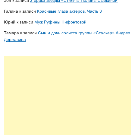
Зоя
к записи
2 брака звезды «Стиляг» Полины Сыркиной
Галина
к записи
Красивые глаза актеров. Часть 3
Юрий
к записи
Муж Руфины Нифонтовой
Тамара
к записи
Сын и дочь солиста группы «Сталкер» Андрея
Державина