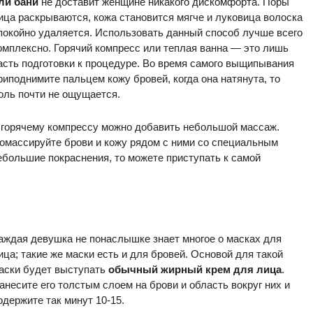
ли бани
не доставит женщине никакого дискомфорта. Поры
ица раскрываются, кожа становится мягче и луковица волоска
покойно удаляется. Использовать данный способ лучше всего
омплексно. Горячий компресс или теплая ванна — это лишь
асть подготовки к процедуре. Во время самого выщипывания
риподнимите пальцем кожу бровей, когда она натянута, то
оль почти не ощущается.
 горячему компрессу можно добавить небольшой массаж.
омассируйте брови и кожу рядом с ними со специальным
небольшие покраснения, то можете приступать к самой
аждая девушка не понаслышке знает многое о масках для
ица; такие же маски есть и для бровей. Основой для такой
аски будет выступать
обычный жирный крем для лица
.
анесите его толстым слоем на брови и область вокруг них и
одержите так минут 10-15.