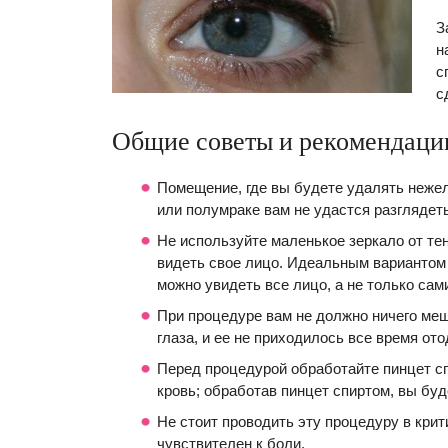
З
н
с
с
Общие советы и рекомендаци
Помещение, где вы будете удалять неже
или полумраке вам не удастся разглядет
Не используйте маленькое зеркало от те
видеть свое лицо. Идеальным вариантом с
можно увидеть все лицо, а не только сам
При процедуре вам не должно ничего меш
глаза, и ее не приходилось все время ото
Перед процедурой обработайте пинцет с
кровь; обработав пинцет спиртом, вы буд
Не стоит проводить эту процедуру в крит
чувствителен к боли.