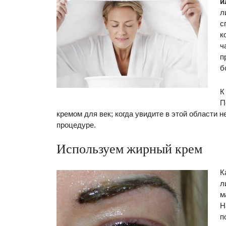
и
л
с
к
ч
п
б
К
П
кремом для век; когда увидите в этой области 
процедуре.
Используем жирный крем
К
л
м
Н
п