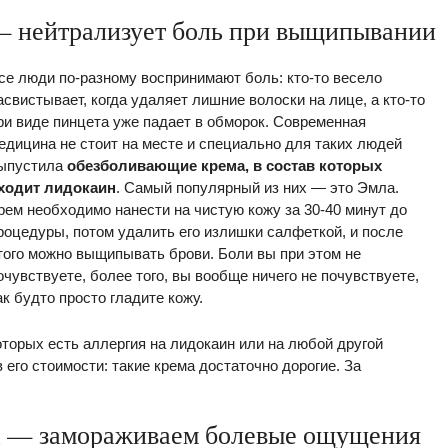
— нейтрализует боль при выщипывании
се люди по-разному воспринимают боль: кто-то весело
асвистывает, когда удаляет лишние волоски на лице, а кто-то
ри виде пинцета уже падает в обморок. Современная
едицина не стоит на месте и специально для таких людей
ыпустила
обезболивающие крема, в состав которых
ходит лидокаин
. Самый популярный из них — это Эмла.
рем необходимо нанести на чистую кожу за 30-40 минут до
роцедуры, потом удалить его излишки салфеткой, и после
того можно выщипывать брови. Боли вы при этом не
очувствуете, более того, вы вообще ничего не почувствуете,
ак будто просто гладите кожу.
торых есть аллергия на лидокаин или на любой другой
 его стоимости: такие крема достаточно дорогие. За
а — замораживаем болевые ощущения