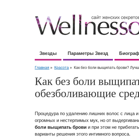
Звезды
Параметры Звезд
Биогра
Главная
»
Красота
»
Как без боли выщипать брови? Луч
Как без боли выщипа
обезболивающие сред
Процедура по удалению лишних волос с лица и
огромных и нестерпимых мук, но от выдергиван
боли выщипать брови
и при этом не прибега
варианты решения этого интимного вопроса.