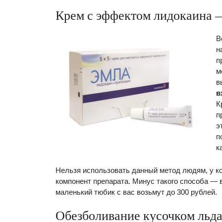
Крем с эффектом лидокаина 
В
н
п
м
в
в
К
п
э
п
к
Нельзя использовать данный метод людям, у ко
компонент препарата. Минус такого способа — в
маленький тюбик с вас возьмут до 300 рублей.
Обезболивание кусочком льд