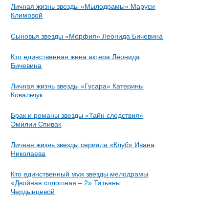
Личная жизнь звезды «Мылодрамы» Маруси
Климовой
Сыновья звезды «Морфия» Леонида Бичевина
Кто единственная жена актера Леонида
Бичевина
Личная жизнь звезды «Гусара» Катерины
Ковальчук
Брак и романы звезды «Тайн следствия»
Эмилии Спивак
Личная жизнь звезды сериала «Клуб» Ивана
Николаева
Кто единственный муж звезды мелодрамы
«Двойная сплошная – 2» Татьяны
Чердынцевой