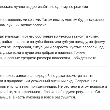
лосков, лучше выдергивайте по одному, но резкими
ми и скошенными краями. Таким инструментом будет сложнее
 вам лучший захват волоска.
дательницы, и от его состояния во многом зависит и успех
 забыть нанести на губы блеск или губную помаду, но форму
ти от настроения, ситуации и возраста. Густые заросли над
, даже если в душе она добрая и наивная. Тонкие
, а ровные среднего размера полосочки – обыденности.
 женщине, заложена природой, но даже несмотря на это
и и придавать им ухоженный внешний вид. Современная
орые используют при депиляции. Не отстала в этом вопросе и
бывайте, что выщипывать брови необходимо регулярно. Со
раньше, а часть луковиц и вовсе разрушится.