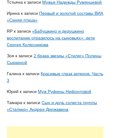
Тстьяна
к записи
Мужья Надежды Румянцевой
Ирина
к записи
Первый и золотой составы ВИА
«Синяя птица»
RP
к записи
«Бабушкино и дедушкино
воспитание отразилось на сыновьях»: дети
Сергея Колесникова
Зоя
к записи
2 брака звезды «Стиляг» Полины
Сыркиной
Галина
к записи
Красивые глаза актеров. Часть
3
Юрий
к записи
Муж Руфины Нифонтовой
Тамара
к записи
Сын и дочь солиста группы
«Сталкер» Андрея Державина