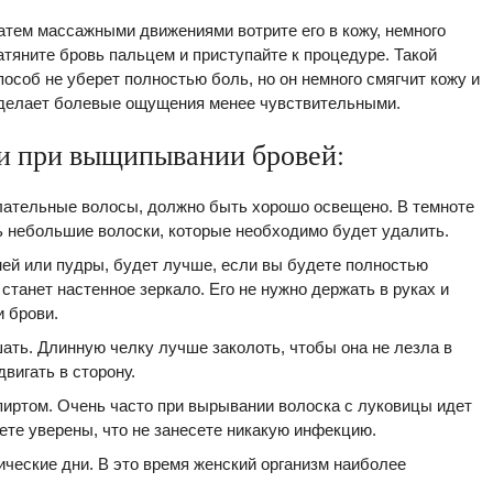
атем массажными движениями вотрите его в кожу, немного
атяните бровь пальцем и приступайте к процедуре. Такой
пособ не уберет полностью боль, но он немного смягчит кожу и
делает болевые ощущения менее чувствительными.
и при выщипывании бровей:
лательные волосы, должно быть хорошо освещено. В темноте
ь небольшие волоски, которые необходимо будет удалить.
ней или пудры, будет лучше, если вы будете полностью
танет настенное зеркало. Его не нужно держать в руках и
и брови.
ать. Длинную челку лучше заколоть, чтобы она не лезла в
двигать в сторону.
пиртом. Очень часто при вырывании волоска с луковицы идет
ете уверены, что не занесете никакую инфекцию.
ические дни. В это время женский организм наиболее