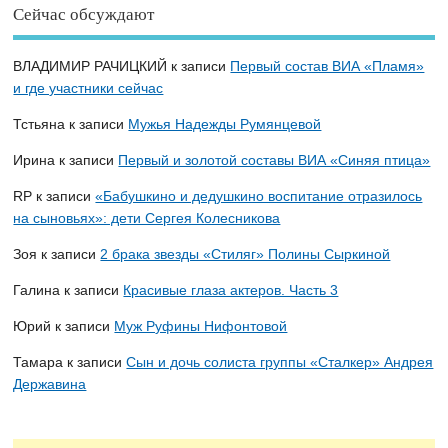
Сейчас обсуждают
ВЛАДИМИР РАЧИЦКИЙ
к записи
Первый состав ВИА «Пламя»
и где участники сейчас
Тстьяна
к записи
Мужья Надежды Румянцевой
Ирина
к записи
Первый и золотой составы ВИА «Синяя птица»
RP
к записи
«Бабушкино и дедушкино воспитание отразилось
на сыновьях»: дети Сергея Колесникова
Зоя
к записи
2 брака звезды «Стиляг» Полины Сыркиной
Галина
к записи
Красивые глаза актеров. Часть 3
Юрий
к записи
Муж Руфины Нифонтовой
Тамара
к записи
Сын и дочь солиста группы «Сталкер» Андрея
Державина