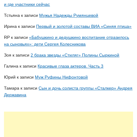
и где участники сейчас
Тстьяна
к записи
Мужья Надежды Румянцевой
Ирина
к записи
Первый и золотой составы ВИА «Синяя птица»
RP
к записи
«Бабушкино и дедушкино воспитание отразилось
на сыновьях»: дети Сергея Колесникова
Зоя
к записи
2 брака звезды «Стиляг» Полины Сыркиной
Галина
к записи
Красивые глаза актеров. Часть 3
Юрий
к записи
Муж Руфины Нифонтовой
Тамара
к записи
Сын и дочь солиста группы «Сталкер» Андрея
Державина